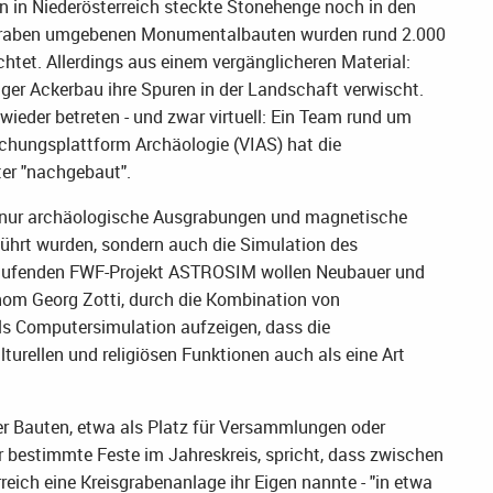
en in Niederösterreich steckte Stonehenge noch in den
 Graben umgebenen Monumentalbauten wurden rund 2.000
chtet. Allerdings aus einem vergänglicheren Material:
ger Ackerbau ihre Spuren in der Landschaft verwischt.
ieder betreten - und zwar virtuell: Ein Team rund um
schungsplattform Archäologie (VIAS) hat die
er "nachgebaut".
ht nur archäologische Ausgrabungen und magnetische
führt wurden, sondern auch die Simulation des
 laufenden FWF-Projekt ASTROSIM wollen Neubauer und
onom Georg Zotti, durch die Kombination von
s Computersimulation aufzeigen, dass die
urellen und religiösen Funktionen auch als eine Art
der Bauten, etwa als Platz für Versammlungen oder
r bestimmte Feste im Jahreskreis, spricht, dass zwischen
rreich eine Kreisgrabenanlage ihr Eigen nannte - "in etwa