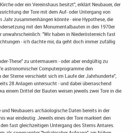
Kirche oder ein Vereinshaus besitzt", erklärt Neubauer, der
Ausrichtung der Tore mit dem Auf- oder Untergang von
m Jahr zusammenhängen könnte - eine Hypothese, die
andersetzung mit den Monumentalbauten in den 1970er
für unwahrscheinlich: "Wir haben in Niederösterreich fast
chtungen - ich dachte mir, da geht doch immer zufällig
nder-These" zu untermauern - oder aber endgültig zu
 Hilfe astronomischer Computerprogramme den
 der Sterne verschiebt sich im Laufe der Jahrhunderte",
reits 28 Anlagen untersucht - und dabei überraschend
 einem Drittel der Bauten weisen jeweils zwei Tore in die
e und Neubauers archäologische Daten bereits in der
war eindeutig: Jeweils eines der Tore markiert den
 den fast gleichzeitigen Untergang des Sterns Antares.
llem als sogenannter "heliakischer Aufgang" am frühen