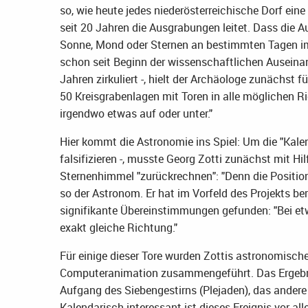
so, wie heute jedes niederösterreichische Dorf eine 
seit 20 Jahren die Ausgrabungen leitet. Dass die 
Sonne, Mond oder Sternen an bestimmten Tagen i
schon seit Beginn der wissenschaftlichen Ausein
Jahren zirkuliert -, hielt der Archäologe zunächst 
50 Kreisgrabenlagen mit Toren in alle möglichen Ri
irgendwo etwas auf oder unter."
Hier kommt die Astronomie ins Spiel: Um die "Kale
falsifizieren -, musste Georg Zotti zunächst mit
Sternenhimmel "zurückrechnen": "Denn die Position
so der Astronom. Er hat im Vorfeld des Projekts be
signifikante Übereinstimmungen gefunden: "Bei etwa
exakt gleiche Richtung."
Für einige dieser Tore wurden Zottis astronomisch
Computeranimation zusammengeführt. Das Ergebnis 
Aufgang des Siebengestirns (Plejaden), das andere
Kalendarisch interessant ist dieses Ereignis vor a