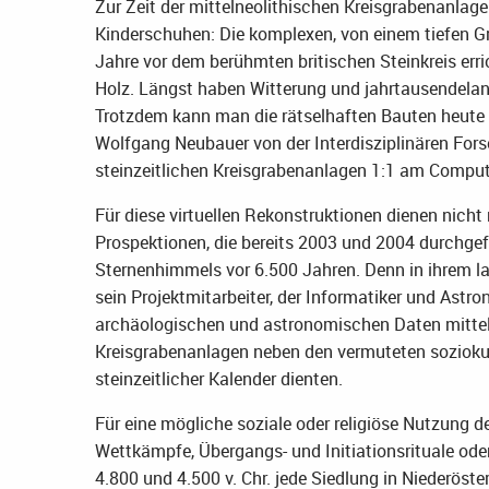
Zur Zeit der mittelneolithischen Kreisgrabenanlag
Kinderschuhen: Die komplexen, von einem tiefen
Jahre vor dem berühmten britischen Steinkreis erri
Holz. Längst haben Witterung und jahrtausendelan
Trotzdem kann man die rätselhaften Bauten heute w
Wolfgang Neubauer von der Interdisziplinären For
steinzeitlichen Kreisgrabenanlagen 1:1 am Comput
Für diese virtuellen Rekonstruktionen dienen nic
Prospektionen, die bereits 2003 und 2004 durchge
Sternenhimmels vor 6.500 Jahren. Denn in ihrem
sein Projektmitarbeiter, der Informatiker und Astr
archäologischen und astronomischen Daten mittel
Kreisgrabenanlagen neben den vermuteten soziokult
steinzeitlicher Kalender dienten.
Für eine mögliche soziale oder religiöse Nutzung 
Wettkämpfe, Übergangs- und Initiationsrituale ode
4.800 und 4.500 v. Chr. jede Siedlung in Niederöste