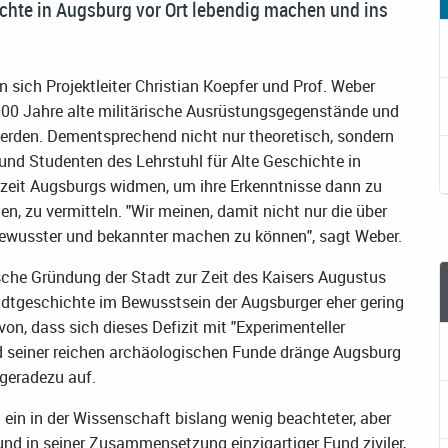
ichte in Augsburg vor Ort lebendig machen und ins
 sich Projektleiter Christian Koepfer und Prof. Weber
000 Jahre alte militärische Ausrüstungsgegenstände und
 werden. Dementsprechend nicht nur theoretisch, sondern
und Studenten des Lehrstuhl für Alte Geschichte in
zeit Augsburgs widmen, um ihre Erkenntnisse dann zu
en, zu vermitteln. "Wir meinen, damit nicht nur die über
bewusster und bekannter machen zu können", sagt Weber.
che Gründung der Stadt zur Zeit des Kaisers Augustus
adtgeschichte im Bewusstsein der Augsburger eher gering
on, dass sich dieses Defizit mit "Experimenteller
d seiner reichen archäologischen Funde dränge Augsburg
 geradezu auf.
ein in der Wissenschaft bislang wenig beachteter, aber
und in seiner Zusammensetzung einzigartiger Fund ziviler,