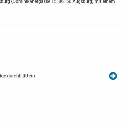
burg (Dominikanergasse 15, 86150 Augsburg) mit einem
äge durchblättern