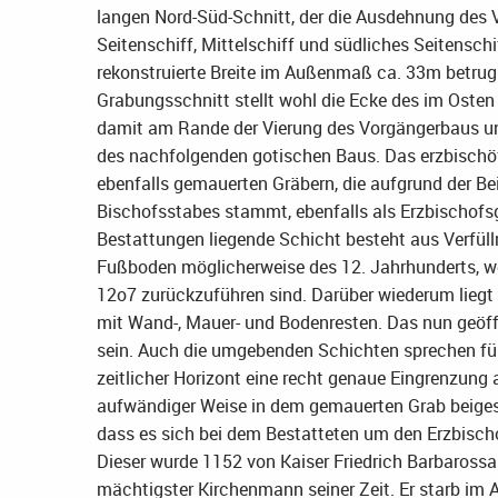
langen Nord-Süd-Schnitt, der die Ausdehnung des V
Seitenschiff, Mittelschiff und südliches Seitensc
rekonstruierte Breite im Außenmaß ca. 33m betrug.
Grabungsschnitt stellt wohl die Ecke des im Osten
damit am Rande der Vierung des Vorgängerbaus und 
des nachfolgenden gotischen Baus. Das erzbischöfl
ebenfalls gemauerten Gräbern, die aufgrund der 
Bischofsstabes stammt, ebenfalls als Erzbischofsg
Bestattungen liegende Schicht besteht aus Verfüll
Fußboden möglicherweise des 12. Jahrhunderts, w
12o7 zurückzuführen sind. Darüber wiederum liegt
mit Wand-, Mauer- und Bodenresten. Das nun geöf
sein. Auch die umgebenden Schichten sprechen für
zeitlicher Horizont eine recht genaue Eingrenzung a
aufwändiger Weise in dem gemauerten Grab beigese
dass es sich bei dem Bestatteten um den Erzbisc
Dieser wurde 1152 von Kaiser Friedrich Barbaross
mächtigster Kirchenmann seiner Zeit. Er starb im A