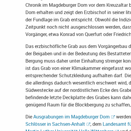
Chronik im Magdeburger Dom vor dem Kreuzaltar be
Dom erhalten und zeigt den Erzbischof in seiner li
der Fundlage im Grab entspricht. Obwohl die Indi
Zeitpunkt noch nicht ausgeschlossen werden, dass 
Vorgänger, etwa Konrad von Querfurt oder Friedrich
Das erzbischöfliche Grab aus dem Vorgängerbau de
der Beigaben und in der Bedeutung des Bestattete
Bergung muss daher unter Einhaltung strenger kon
ist das Grab von einer Klimakammer eingefasst wor
entsprechender Schutzkleidung aufhalten darf. Di
die allerdings dadurch wesentlich erschwert wird,
Südwestecke auf der nordöstlichen Ecke des Grabe
befindende letzte Deckplatte des Grabes kann dah
genügend Raum für die Blockbergung zu schaffen,
Die
Ausgrabungen im Magdeburger Dom
werden 
Schlösser in Sachsen-Anhalt
, dem
Landesamt fü