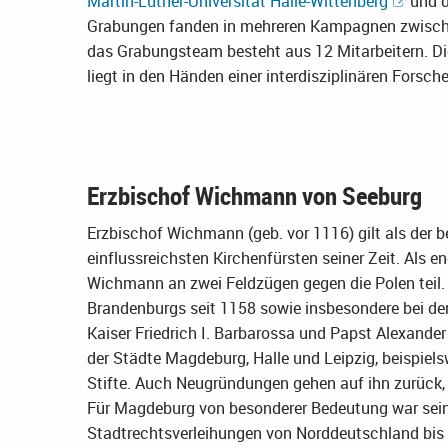
Martin-Luther-Universität Halle-Wittenberg
und 
Grabungen fanden in mehreren Kampagnen zwischen
das Grabungsteam besteht aus 12 Mitarbeitern. D
liegt in den Händen einer interdisziplinären Forsch
Erzbischof Wichmann von Seeburg
Erzbischof Wichmann (geb. vor 1116) gilt als der 
einflussreichsten Kirchenfürsten seiner Zeit. Als e
Wichmann an zwei Feldzügen gegen die Polen teil. E
Brandenburgs seit 1158 sowie insbesondere bei d
Kaiser Friedrich I. Barbarossa und Papst Alexander
der Städte Magdeburg, Halle und Leipzig, beispiels
Stifte. Auch Neugründungen gehen auf ihn zurück, 
Für Magdeburg von besonderer Bedeutung war sein
Stadtrechtsverleihungen von Norddeutschland bis w