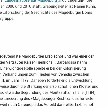
der
Landeshauptstadt Magdeburg
durchgeführt. Die
 2006 und 2010 statt. Grabungsleiter ist Rainer Kuhn,
ie Erforschung der Geschichte des Magdeburger Doms
ergruppe.
bedeutendste Magdeburger Erzbischof und war einer der
nger Vertrauter Kaiser Friedrichs I. Barbarossa nahm
ine wichtige Rolle spielte er bei der Kolonisierung
en Verhandlungen zum Frieden von Venedig zwischen
 III. im Jahr 1177. Daneben förderte er die Entwicklung
weise durch die Stärkung der erzbischöflichen Klöster und
so etwa die Begründung des Moritzstifts in Halle (1184).
e Erneuerung des »Magdeburger Rechts«, das für viele
eit nach Osteuropa das Vorbild darstellte. Erzbischof