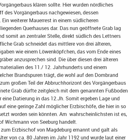
orgängerbaus klären sollte. Hier wurden nördliches
hiff des Vorgängerbaus nachgewiesen, dessen
 Ein weiterer Mauerrest in einem südlicheren
 liegenden Querhauses dar. Das nun geöffnete Grab lag
somit an zentraler Stelle, direkt südlich des Lettners
iche Grab schneidet das mittlere von drei älteren,
Beigaben wie einem Löwenköpfchen, das vom Ende eines
räber anzusprechen sind. Die über diesen drei älteren
materialien des 11./ 12. Jahrhunderts und einem
elcher Brandspuren trägt, die wohl auf den Dombrand
 zum großen Teil der Abbruchhorizont des Vorgängerbaus
fnete Grab dürfte zeitgleich mit dem genannten Fußboden
 eine Datierung in das 12.Jh. Somit ergeben Lage und
uf eine geringe Zahl möglicher Erzbischöfe, die hier in so
tzt worden sein könnten. Am wahrscheinlichsten ist es,
hof Wichmann von Seeburg handelt.
a zum Erzbischof von Magdeburg ernannt und galt als
lter von ca. 80 Jahren im Jahr 1192 und wurde laut einer