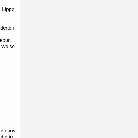
n-Lippe
rderten
eburt
erweise
ten aus
dierte