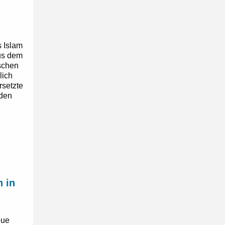
s Islam
aus dem
ischen
lich
rsetzte
nden
 in
eue