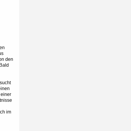
nen
us
von den
Bald
sucht
einen
 einer
tnisse
ch im