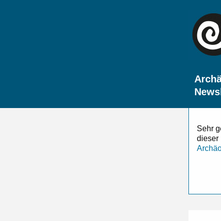
Archä
Newsl
Sehr g
dieser
Archäo