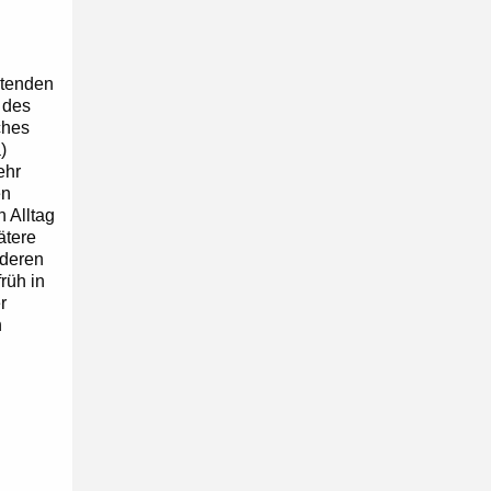
itenden
 des
ches
)
ehr
en
 Alltag
ätere
nderen
rüh in
r
n