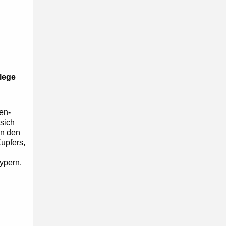
elege
en-
sich
an den
upfers,
ypern.