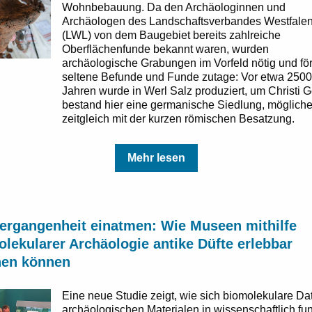
Wohnbebauung. Da den Archäologinnen und
Archäologen des Landschaftsverbandes Westfale
(LWL) von dem Baugebiet bereits zahlreiche
Oberflächenfunde bekannt waren, wurden
archäologische Grabungen im Vorfeld nötig und fö
seltene Befunde und Funde zutage: Vor etwa 2500
Jahren wurde in Werl Salz produziert, um Christi G
bestand hier eine germanische Siedlung, möglich
zeitgleich mit der kurzen römischen Besatzung.
Mehr lesen
Vergangenheit einatmen: Wie Museen mithilfe
lekularer Archäologie antike Düfte erlebbar
en können
Eine neue Studie zeigt, wie sich biomolekulare Da
archäologischen Materialen in wissenschaftlich fun