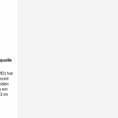
quelle
fD) hat
ezeit
hoden
m ein
23 im