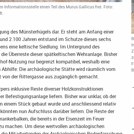
Informationsstelle einen Teil des Murus Gallicus frei. Foto:
t.
igung des Münsterhügels dar. Er steht am Anfang einer
B
 rund 2.100 Jahren entstand im Schutze dieses sechs
I
ens eine keltische Siedlung. Im Untergrund des
Z
 die Überreste dieser spätkeltischen Wehranlage. Bisher
z
nhof-Nutzung nur begrenzt kompatibel, weshalb eine
F
Abhilfe: Die archäologische Stätte wird räumlich vom
B
kt von der Rittergasse aus zugänglich gemacht.
ers inklusive Reste diverser Holzkonstruktionen
r Befestigungsanlage liefern. Bisher war unklar, ob der
n einem Stück gebaut wurde und anschliessend relativ
 könnten nun Aufschluss darüber liefern. Die Reste der
nkerbalken, die bereits in der Eisenzeit im Feuer
r zu machen. Um diese wertvollen archäologischen
 die Mitarbeitenden der Archäologischen Bodenforschung