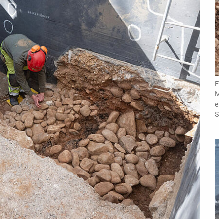
E
M
e
S