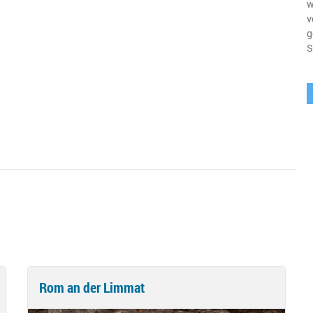
w
v
g
S
Rom an der Limmat