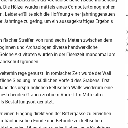
en. Die Hölzer wurden mittels eines Computertomographen
n. Leider erfüllte sich die Hoffnung einer jahrringgenauen
er Jahrringe zu gering, um ein aussagekräftiges Ergebnis
D
J
n flacher Streifen von rund sechs Metern zwischen dem
B
ologinnen und Archäologen diverse handwerkliche
A
Solche Aktivitäten wurden in der Eisenzeit manchmal am
Brandschutzgründen.
eiterhin rege genutzt. In römischer Zeit wurde der Wall
rfliche Siedlung im südlichen Vorfeld des Grabens. Erst
Nähe des ursprünglichen keltischen Walls wiederum eine
estehenden Graben zu ihrem Vorteil. Im Mittelalter
als Bestattungsort genutzt.
 einen Eingang direkt von der Rittergasse zu erreichen
archäologischen Funde und Befunde zur keltischen
htet werden. Oberirdisch verdeutlichen zwei Baukörper