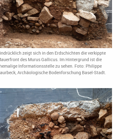
indrücklich zeigt sich in den Erdschichten die verkippte
auerfront des Murus Gallicus. Im Hintergrund ist die
hemalige Informationsstelle zu sehen. Foto: Philippe
aurbeck, Archäologische Bodenforschung Basel-Stadt.