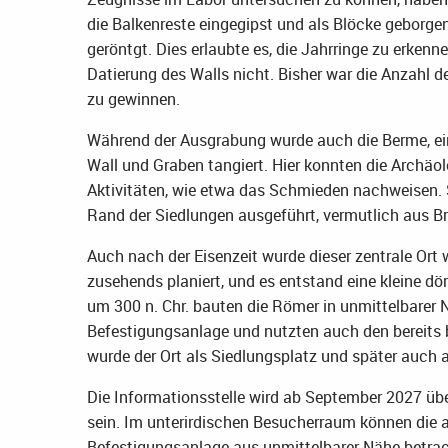
die Balkenreste eingegipst und als Blöcke geborg
geröntgt. Dies erlaubte es, die Jahrringe zu erkenne
Datierung des Walls nicht. Bisher war die Anzahl d
zu gewinnen.
Während der Ausgrabung wurde auch die Berme, ei
Wall und Graben tangiert. Hier konnten die Archä
Aktivitäten, wie etwa das Schmieden nachweisen. 
Rand der Siedlungen ausgeführt, vermutlich aus 
Auch nach der Eisenzeit wurde dieser zentrale Ort w
zusehends planiert, und es entstand eine kleine dö
um 300 n. Chr. bauten die Römer in unmittelbarer 
Befestigungsanlage und nutzten auch den bereits b
wurde der Ort als Siedlungsplatz und später auch 
Die Informationsstelle wird ab September 2027 über
sein. Im unterirdischen Besucherraum können die 
Befestigungsanlage aus unmittelbarer Nähe betrac