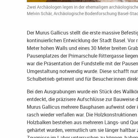
Zwei Archäologen legen in der ehemaligen archäologischen 
Melvin Schär, Archäologische Bodenforschung Basel-Stad
Der Murus Gallicus stellt die erste massive Befest
kontinuierlichen Entwicklung der Stadt Basel. Vor
Meter hohen Walls und eines 30 Meter breiten Grab
Pausenplatzes der Primarschule Rittergasse liegen
war die Präsentation der Fundstelle mit der Pause
Umgestaltung notwendig wurde. Diese schafft nun 
Schulbetrieb getrennt und für Besucher:innen dire
Bei den Ausgrabungen wurde ein Stück des Wallkörp
entdeckt, die präzisere Aufschlüsse zur Bauweise de
Murus Gallicus mehrere Bauphasen aufweist oder i
rasch wieder verfallen war. Die Holzkonstruktionen
Holzbalken bestehen aus mehreren Längs- und Quera
gehärtet wurden, vermutlich um sie länger haltba
Zeugnisse im Labor untersuchen zu können, haben