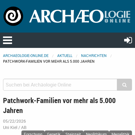
ARCHAEOLOGIE-ONLINE.DE
AKTUELL
NACHRICHTEN
PATCHWORK-FAMILIEN VOR MEHR ALS 5.000 JAHREN
Patchwork-Familien vor mehr als 5.000
Jahren
05/22/2026
Uni Kiel / AB
Forschung
Genetik
Steinzeit
Neolithikum
Megalithik