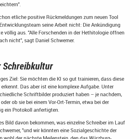
eichtern".
schon etliche positive Rückmeldungen zum neuen Tool
Entwicklungsteam seine Arbeit nicht: Die Ankündigung
 völlig aus. "Alle Forschenden in der Hethitologie öffnen
fach nicht", sagt Daniel Schwemer.
r Schreibkultur
es Ziel: Sie möchten die KI so gut trainieren, dass diese
 erkennt. Das aber ist eine komplexe Aufgabe. Unter
hiedliche Schriftbilder produziert haben – je nachdem,
oder ob sie bei einem Vor-Ort-Termin, etwa bei der
g ein Protokoll anfertigten.
seres Bild davon bekommen, was einzelne Schreiber im Lauf
 Schwemer, "und wir könnten eine Sozialgeschichte der
nn wohl der nächste Meilenstein, den das Würzburg-