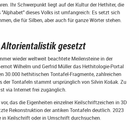
en. Ihr Schwerpunkt liegt auf der Kultur der Hethiter, die
 "Alphabet" dieses Volks ist umfangreich: Es setzt sich
men, die für Silben, aber auch für ganze Wörter stehen.
Altorientalistik gesetzt
mmer wieder weltweit beachtete Meilensteine in der
 Gernot Wilhelm und Gerfrid Müller das Hethitologie-Portal
en 30.000 hethitischen Tontafel-Fragmente, zahlreichen
s der Tontafeln stammt ursprünglich von Silvin Košak. Zu
t via Internet frei zugänglich.
vor, das die Eigenheiten einzelner Keilschriftzeichen in 3D
tzte Rekonstruktion der antiken Tontafeln deutlich. 2023
e in Keilschrift oder in Umschrift durchsuchen.