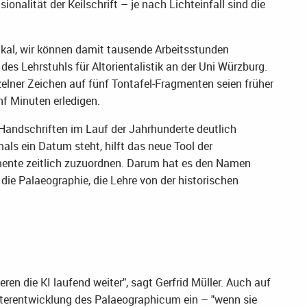
ionalität der Keilschrift – je nach Lichteinfall sind die
ikal, wir können damit tausende Arbeitsstunden
des Lehrstuhls für Altorientalistik an der Uni Würzburg.
inzelner Zeichen auf fünf Tontafel-Fragmenten seien früher
nf Minuten erledigen.
 Handschriften im Lauf der Jahrhunderte deutlich
als ein Datum steht, hilft das neue Tool der
ente zeitlich zuzuordnen. Darum hat es den Namen
ie Palaeographie, die Lehre von der historischen
eren die KI laufend weiter", sagt Gerfrid Müller. Auch auf
terentwicklung des Palaeographicum ein – "wenn sie