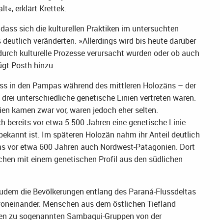
«, erklärt Krettek.
dass sich die kulturellen Praktiken im untersuchten
deutlich veränderten. »Allerdings wird bis heute darüber
 durch kulturelle Prozesse verursacht wurden oder ob auch
ügt Posth hinzu.
ss in den Pampas während des mittleren Holozäns – der
drei unterschiedliche genetische Linien vertreten waren.
n kamen zwar vor, waren jedoch eher selten.
ch bereits vor etwa 5.500 Jahren eine genetische Linie
bekannt ist. Im späteren Holozän nahm ihr Anteil deutlich
ns vor etwa 600 Jahren auch Nordwest-Patagonien. Dort
schen mit einem genetischen Profil aus den südlichen
 zudem die Bevölkerungen entlang des Paraná-Flussdeltas
voneinander. Menschen aus dem östlichen Tiefland
en zu sogenannten Sambaqui-Gruppen von der