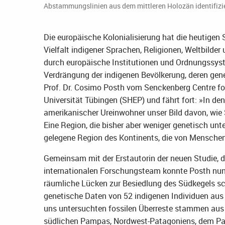
Abstammungslinien aus dem mittleren Holozän identifizi
Die europäische Kolonialisierung hat die heutigen 
Vielfalt indigener Sprachen, Religionen, Weltbilder
durch europäische Institutionen und Ordnungssyste
Verdrängung der indigenen Bevölkerung, deren geneti
Prof. Dr. Cosimo Posth vom Senckenberg Centre f
Universität Tübingen (SHEP) und fährt fort: »In d
amerikanischer Ureinwohner unser Bild davon, wie 
Eine Region, die bisher aber weniger genetisch unt
gelegene Region des Kontinents, die von Menschen
Gemeinsam mit der Erstautorin der neuen Studie, 
internationalen Forschungsteam konnte Posth nun
räumliche Lücken zur Besiedlung des Südkegels sc
genetische Daten von 52 indigenen Individuen aus 
uns untersuchten fossilen Überreste stammen aus 
südlichen Pampas, Nordwest-Patagoniens, dem Par