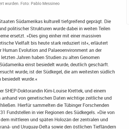
ert wurden. Foto: Pablo Messineo
Staaten Südamerikas kulturell tiefgreifend geprägt. Die
 und politischer Strukturen wurde dabei in weiten Teilen
me ersetzt. »Dies ging einher mit einer massiven
sche Vielfalt bis heute stark reduziert ist«, erläutert
or Human Evolution and Palaeoenvironment an der
en letzten Jahren haben Studien zu alten Genomen
Südamerika einst besiedelt wurde, deutlich geschärft.
ersucht wurde, ist der Südkegel, die am weitesten südlich
 besiedelt wurde.«
der SHEP-Doktorandin Kim-Louise Krettek, und einem
 anhand von genetischen Daten wichtige zeitliche und
hließen. Hierfür sammelten die Tübinger Forschenden
31 Fundstellen in vier Regionen des Südkegels. »Die von
dem mittleren und späten Holozän der zentralen und
aná- und Uruguay-Delta sowie den östlichen Tiefländern