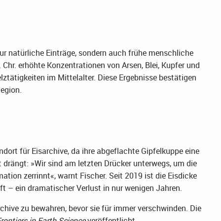
ur natürliche Einträge, sondern auch frühe menschliche
Chr. erhöhte Konzentrationen von Arsen, Blei, Kupfer und
lztätigkeiten im Mittelalter. Diese Ergebnisse bestätigen
Region.
ndort für Eisarchive, da ihre abgeflachte Gipfelkuppe eine
 drängt: »Wir sind am letzten Drücker unterwegs, um die
ation zerrinnt«, warnt Fischer. Seit 2019 ist die Eisdicke
t – ein dramatischer Verlust in nur wenigen Jahren.
Archive zu bewahren, bevor sie für immer verschwinden. Die
rontiers in Earth Science
veröffentlicht.