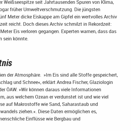
er Weißseespitze seit Jahrtausenden Spuren von Klima,
ogar früher Umweltverschmutzung. Die jüngsten
nf Meter dicke Eiskappe am Gipfel ein wertvolles Archiv
zeit reicht. Doch dieses Archiv schmilzt in Rekordzeit:
e Meter Eis verloren gegangen. Experten warnen, dass das
n sein könnte.
tnis
en der Atmosphäre. »Im Eis sind alle Stoffe gespeichert,
schlag und Schnee«, erklärt Andrea Fischer, Glaziologin
 der ÖAW. »Wir können daraus viele Informationen
m, aus welchem Ozean er verdunstet ist und wie viel
sse auf Makrostoffe wie Sand, Saharastaub und
awandels ziehen.«. Diese Daten ermöglichen es,
 menschliche Einflüsse wie Bergbau und