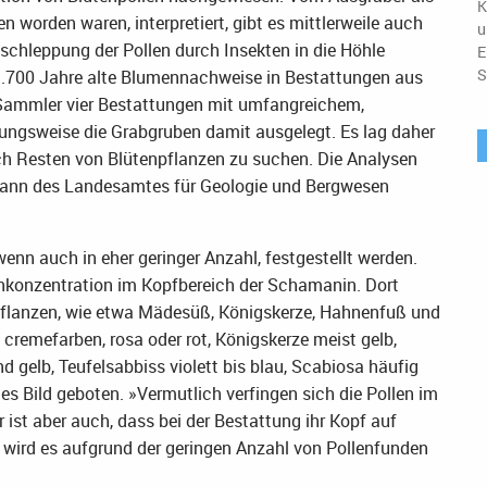
K
 worden waren, interpretiert, gibt es mittlerweile auch
u
schleppung der Pollen durch Insekten in die Höhle
E
S
11.700 Jahre alte Blumennachweise in Bestattungen aus
d Sammler vier Bestattungen mit umfangreichem,
ngsweise die Grabgruben damit ausgelegt. Es lag daher
ch Resten von Blütenpflanzen zu suchen. Die Analysen
tmann des Landesamtes für Geologie und Bergwesen
enn auch in eher geringer Anzahl, festgestellt werden.
enkonzentration im Kopfbereich der Schamanin. Dort
npflanzen, wie etwa Mädesüß, Königskerze, Hahnenfuß und
cremefarben, rosa oder rot, Königskerze meist gelb,
 gelb, Teufelsabbiss violett bis blau, Scabiosa häufig
es Bild geboten. »Vermutlich verfingen sich die Pollen im
ist aber auch, dass bei der Bestattung ihr Kopf auf
wird es aufgrund der geringen Anzahl von Pollenfunden