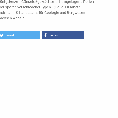
önigskerze, i Gänsefußgewächse, J-L umgelagerte Pollen-
nd Sporen verschiedener Typen. Quelle: Elisabeth
ndtmann © Landesamt für Geologie und Bergwesen
achsen-Anhalt
tweet
teilen