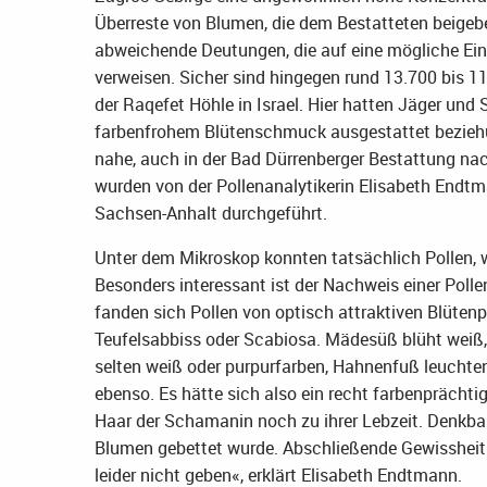
Überreste von Blumen, die dem Bestatteten beigeben
abweichende Deutungen, die auf eine mögliche Ein
verweisen. Sicher sind hingegen rund 13.700 bis 
der Raqefet Höhle in Israel. Hier hatten Jäger un
farbenfrohem Blütenschmuck ausgestattet beziehu
nahe, auch in der Bad Dürrenberger Bestattung na
wurden von der Pollenanalytikerin Elisabeth End
Sachsen-Anhalt durchgeführt.
Unter dem Mikroskop konnten tatsächlich Pollen, w
Besonders interessant ist der Nachweis einer Poll
fanden sich Pollen von optisch attraktiven Blüte
Teufelsabbiss oder Scabiosa. Mädesüß blüht weiß, 
selten weiß oder purpurfarben, Hahnenfuß leuchtend
ebenso. Es hätte sich also ein recht farbenprächtig
Haar der Schamanin noch zu ihrer Lebzeit. Denkbar 
Blumen gebettet wurde. Abschließende Gewissheit 
leider nicht geben«, erklärt Elisabeth Endtmann.