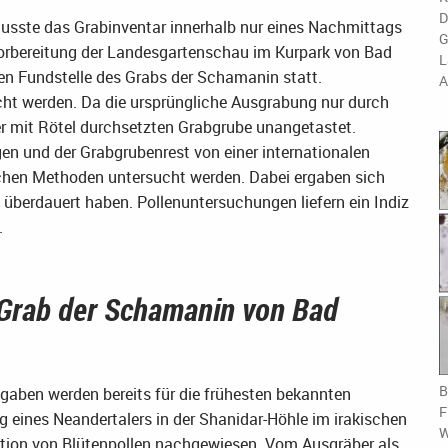
D
 musste das Grabinventar innerhalb nur eines Nachmittags
G
orbereitung der Landesgartenschau im Kurpark von Bad
L
n Fundstelle des Grabs der Schamanin statt.
A
cht werden. Da die ursprüngliche Ausgrabung nur durch
der mit Rötel durchsetzten Grabgrube unangetastet.
n und der Grabgrubenrest von einer internationalen
chen Methoden untersucht werden. Dabei ergaben sich
 überdauert haben. Pollenuntersuchungen liefern ein Indiz
.
 Grab der Schamanin von Bad
B
aben werden bereits für die frühesten bekannten
F
g eines Neandertalers in der Shanidar-Höhle im irakischen
W
tion von Blütenpollen nachgewiesen. Vom Ausgräber als