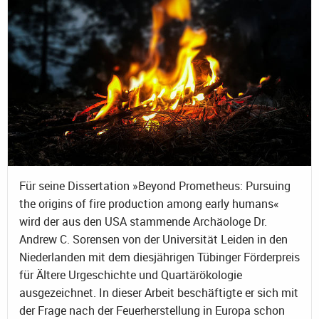
Für seine Dissertation »Beyond Prometheus: Pursuing
the origins of fire production among early humans«
wird der aus den USA stammende Archäologe Dr.
Andrew C. Sorensen von der Universität Leiden in den
Niederlanden mit dem diesjährigen Tübinger Förderpreis
für Ältere Urgeschichte und Quartärökologie
ausgezeichnet. In dieser Arbeit beschäftigte er sich mit
der Frage nach der Feuerherstellung in Europa schon