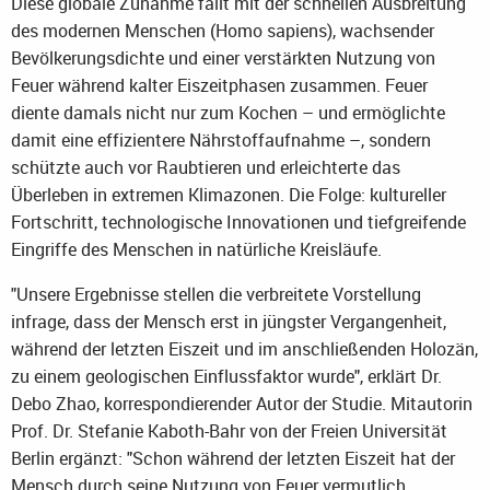
Diese globale Zunahme fällt mit der schnellen Ausbreitung
des modernen Menschen (Homo sapiens), wachsender
Bevölkerungsdichte und einer verstärkten Nutzung von
Feuer während kalter Eiszeitphasen zusammen. Feuer
diente damals nicht nur zum Kochen – und ermöglichte
damit eine effizientere Nährstoffaufnahme –, sondern
schützte auch vor Raubtieren und erleichterte das
Überleben in extremen Klimazonen. Die Folge: kultureller
Fortschritt, technologische Innovationen und tiefgreifende
Eingriffe des Menschen in natürliche Kreisläufe.
"Unsere Ergebnisse stellen die verbreitete Vorstellung
infrage, dass der Mensch erst in jüngster Vergangenheit,
während der letzten Eiszeit und im anschließenden Holozän,
zu einem geologischen Einflussfaktor wurde", erklärt Dr.
Debo Zhao, korrespondierender Autor der Studie. Mitautorin
Prof. Dr. Stefanie Kaboth-Bahr von der Freien Universität
Berlin ergänzt: "Schon während der letzten Eiszeit hat der
Mensch durch seine Nutzung von Feuer vermutlich