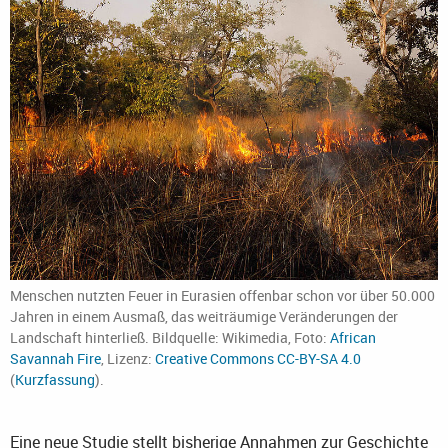
Menschen nutzten Feuer in Eurasien offenbar schon vor über 50.000
Jahren in einem Ausmaß, das weiträumige Veränderungen der
Landschaft hinterließ. Bildquelle: Wikimedia, Foto:
African
Savannah Fire
, Lizenz:
Creative Commons CC-BY-SA 4.0
(
Kurzfassung
).
Eine neue Studie stellt bisherige Annahmen zur Geschichte