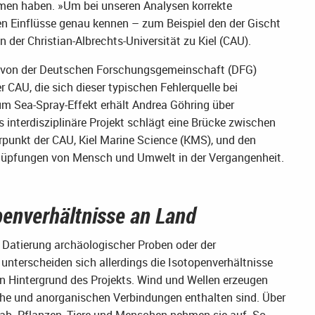
men haben. »Um bei unseren Analysen korrekte
hen Einflüsse genau kennen – zum Beispiel den der Gischt
 der Christian-Albrechts-Universität zu Kiel (CAU).
ine von der Deutschen Forschungsgemeinschaft (DFG)
AU, die sich dieser typischen Fehlerquelle bei
m Sea-Spray-Effekt erhält Andrea Göhring über
 interdisziplinäre Projekt schlägt eine Brücke zwischen
unkt der CAU, Kiel Marine Science (KMS), und den
nüpfungen von Mensch und Umwelt in der Vergangenheit.
penverhältnisse an Land
r Datierung archäologischer Proben oder der
unterscheiden sich allerdings die Isotopenverhältnisse
n Hintergrund des Projekts. Wind und Wellen erzeugen
che und anorganischen Verbindungen enthalten sind. Über
t ab. Pflanzen, Tiere und Menschen nehmen sie auf. So