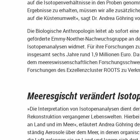
auf die Isotopenverhältnisse in den Proben genom
Ergebnisse zu erhalten, müssen wir alle zusätzlic
auf die Küstenumwelt«, sagt Dr. Andrea Göhring von
Die Biologische Anthropologin leitet ab sofort e
geförderte Emmy-Noether-Nachwuchsgruppe an der C
Isotopenanalysen widmet. Für ihre Forschungen zu
insgesamt sechs Jahre rund 1,9 Millionen Euro. Das
dem meereswissenschaftlichen Forschungsschwerp
Forschungen des Exzellenzcluster ROOTS zu Verk
Meeresgischt verändert Isoto
»Die Interpretation von Isotopenanalysen dient de
Rekonstruktion vergangener Lebenswelten. Hierbei 
an Land und im Meer«, erläutert Andrea Göhring de
ständig Aerosole über dem Meer, in denen organis
die Luft gelangen sie an Land und lagern sich dor