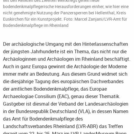
Mit den Relikten des Zweiten Weltkriegs gehen neue
bodendenkmalpflegerische Herausforderungen einher, wie hier eine
nicht genehmigte Nutzung der Panzersperren bei Hellenthal, Kreis
Euskirchen für ein Kunstprojekt. Foto: Marcel Zanjani/LVR-Amt für
Bodendenkmalpflege im Rheinland
Der archäologische Umgang mit den Hinterlassenschaften
der jüngsten Jahrhunderte ist ein Thema, das nicht nur die
Archäologinnen und Archäologen im Rheinland beschäftigt.
Auch in ganz Europa gewinnt die Archäologie der Moderne
immer mehr an Bedeutung. Aus diesem Grund widmet sich
die diesjährige Tagung des europäischen Dachverbandes
der amtlichen Bodendenkmalpflege, das Europae
Archaeologiae Consilium (EAC), genau dieser Thematik.
Gastgeber ist diesmal der Verband der Landesarchäologien
in der Bundesrepublik Deutschland (VLA), in dessen Namen
das Amt für Bodendenkmalpflege des
Landschaftsverbandes Rheinland (LVR-ABR) das Treffen
derzeit vom 22. bis 25. März im LVR-LandesMuseum Bonn