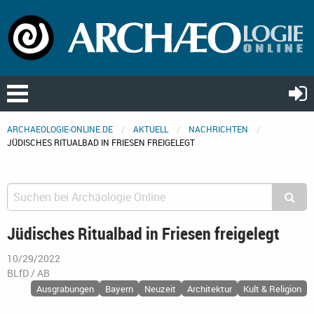
ARCHAEOLOGIE-ONLINE.DE
AKTUELL
NACHRICHTEN
JÜDISCHES RITUALBAD IN FRIESEN FREIGELEGT
Jüdisches Ritualbad in Friesen freigelegt
10/29/2022
BLfD / AB
Ausgrabungen
Bayern
Neuzeit
Architektur
Kult & Religion