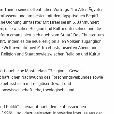
m Thema seines öffentlichen Vortrags: "Im Alten Ägypten
llumfassend und am besten mit dem ägyptischen Begriff
he Ordnung umfasste." Mit Israel sei im 6. Jahrhundert
n, die zwischen Religion und Kultur unterschied und die
ionsform emanzipiert sich auch vom Staat." Das Christentum
rt, "indem es die neue Religion allen Völkern zugänglich
 Welt revolutionierte". Im christianisierten Abendland
Religion und Staat sowie zwischen Religion und Kultur
t auch eine Masterclass "Religion – Gewalt –
schaftlichen Nachwuchs des Forschungsverbundes sowie
e befasst sich mit religiöser Gewalt und
igionswissenschaftliche, theologische und
nd Politik" – benannt nach dem einflussreichen
996) – soll dazu beitragen, innovative Impulse aus der