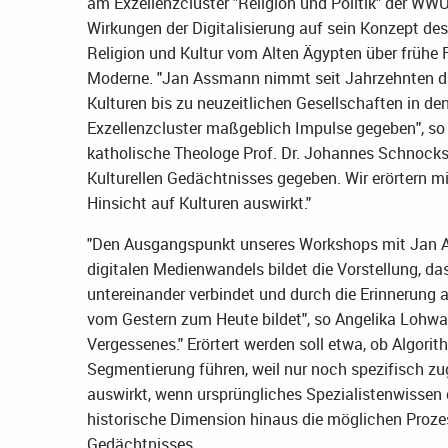
am Exzellenzcluster "Religion und Politik" der WW
Wirkungen der Digitalisierung auf sein Konzept de
Religion und Kultur vom Alten Ägypten über frühe
Moderne. "Jan Assmann nimmt seit Jahrzehnten das
Kulturen bis zu neuzeitlichen Gesellschaften in den
Exzellenzcluster maßgeblich Impulse gegeben", so 
katholische Theologe Prof. Dr. Johannes Schnocks
Kulturellen Gedächtnisses gegeben. Wir erörtern mit
Hinsicht auf Kulturen auswirkt."
"Den Ausgangspunkt unseres Workshops mit Jan As
digitalen Medienwandels bildet die Vorstellung, d
untereinander verbindet und durch die Erinnerung 
vom Gestern zum Heute bildet", so Angelika Lohwas
Vergessenes." Erörtert werden soll etwa, ob Algor
Segmentierung führen, weil nur noch spezifisch zu
auswirkt, wenn ursprüngliches Spezialistenwissen 
historische Dimension hinaus die möglichen Proze
Gedächtnisses.