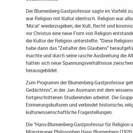
Der Blumenberg-Gastprofessor sagte im Vorfeld zu
war Religion mit Kultur identisch. Religion war a
'Ma'at' wiederzugeben, der Kult, Recht und kosmisc
vor Christus eine neue Form von Religion entstande
die Kultur der Religion unterstellte. "Diese Relig
habe dann das "Zeitalter des Glaubens" heraufgefüh
machte und durch seine rasche Ausbreitung die Alte
hätten sich neue Spannungsverhältnisse zwischen 
herausgebildet.
Zum Programm der Blumenberg-Gastprofessur gehör
Gedächtnis", in der Jan Assmann mit dem wissen
fortgeschrittenen Studierenden arbeitet. Die Grupp
Erinnerungskulturen und verbindet historische, rel
kulturwissenschaftliche Fragestellungen.
Die "Hans-Blumenberg-Gastprofessur für Religion u
Münsteraner Philosophen Hans Blumenberg (1920–1