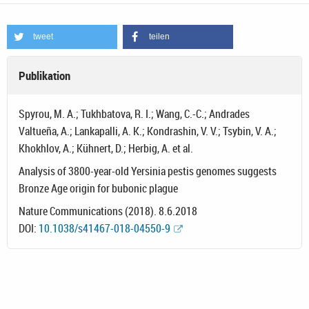
tweet
teilen
Publikation
Spyrou, M. A.; Tukhbatova, R. I.; Wang, C.-C.; Andrades
Valtueña, A.; Lankapalli, A. K.; Kondrashin, V. V.; Tsybin, V. A.;
Khokhlov, A.; Kühnert, D.; Herbig, A. et al.
Analysis of 3800-year-old Yersinia pestis genomes suggests
Bronze Age origin for bubonic plague
Nature Communications (2018). 8.6.2018
DOI:
10.1038/s41467-018-04550-9