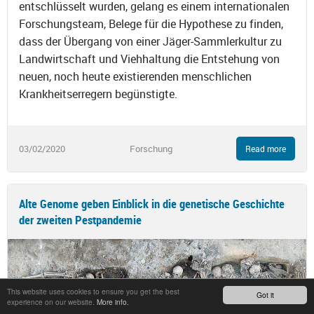
entschlüsselt wurden, gelang es einem internationalen
Forschungsteam, Belege für die Hypothese zu finden,
dass der Übergang von einer Jäger-Sammlerkultur zu
Landwirtschaft und Viehhaltung die Entstehung von
neuen, noch heute existierenden menschlichen
Krankheitserregern begünstigte.
03/02/2020
Forschung
Read more
Alte Genome geben Einblick in die genetische Geschichte
der zweiten Pestpandemie
This website uses cookies to ensure you get the best
Got it
experience on our website.
More info.