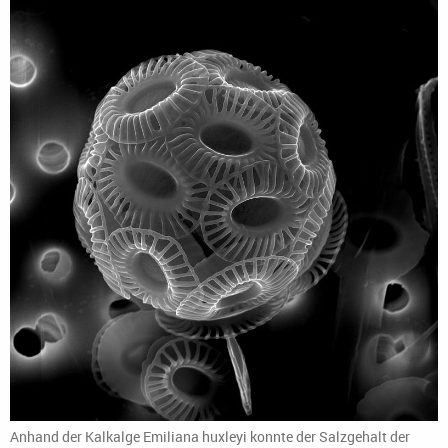
Anhand der Kalkalge Emiliana huxleyi konnte der Salzgehalt der