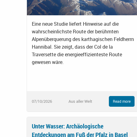
Eine neue Studie liefert Hinweise auf die
wahrscheinlichste Route der berühmten
Alpenüberquerung des karthagischen Feldherrn
Hannibal. Sie zeigt, dass der Col de la
Traversette die energieeffizienteste Route
gewesen wäre.
07/10/2026
Aus aller Welt
Read more
Unter Wasser: Archäologische
Entdeckungen am Fuß der Pfalz in Basel