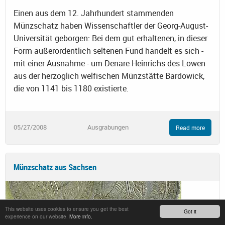
Einen aus dem 12. Jahrhundert stammenden
Münzschatz haben Wissenschaftler der Georg-August-
Universität geborgen: Bei dem gut erhaltenen, in dieser
Form außerordentlich seltenen Fund handelt es sich -
mit einer Ausnahme - um Denare Heinrichs des Löwen
aus der herzoglich welfischen Münzstätte Bardowick,
die von 1141 bis 1180 existierte.
05/27/2008
Ausgrabungen
Read more
Münzschatz aus Sachsen
This website uses cookies to ensure you get the best
Got it
experience on our website.
More info.