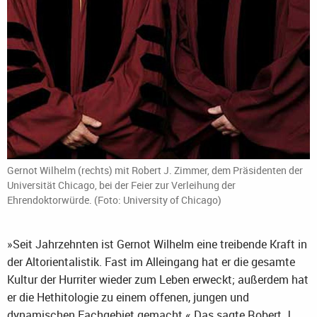
Gernot Wilhelm (rechts) mit Robert J. Zimmer, dem Präsidenten der
Universität Chicago, bei der Feier zur Verleihung der
Ehrendoktorwürde. (Foto: University of Chicago)
»Seit Jahrzehnten ist Gernot Wilhelm eine treibende Kraft in
der Altorientalistik. Fast im Alleingang hat er die gesamte
Kultur der Hurriter wieder zum Leben erweckt; außerdem hat
er die Hethitologie zu einem offenen, jungen und
dynamischen Fachgebiet gemacht.« Das sagte Robert J.