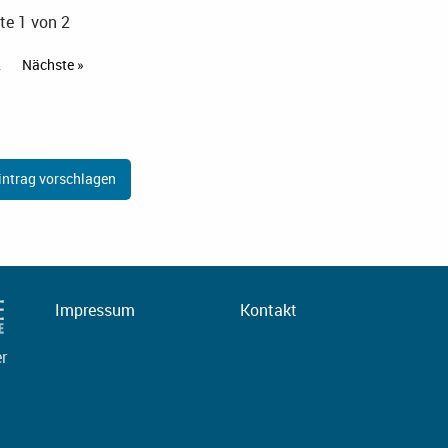
te 1 von 2
2
Nächste »
ntrag vorschlagen
Impressum
Kontakt
er